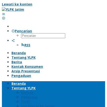
Lewati ke konten
Pencarian
RSS
Beranda
Tentang YLPK
Berita
Kontak Konsumen
Arsip Presentasi
Pengaduan
Beranda
Tentang YLPK
Kontak
Pengurus
Profil
Visi Misi YLPK Jatim