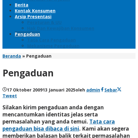
Berita
Kontak Konsumen
Arsip Presentasi
Peraturan & UU
Hak Dan Kewajiban Konsumen
Pengaduan
Tata Cara Pengaduan
Mekanisme Pengaduan
Beranda
»
Pengaduan
Pengaduan
17 Oktober 2009
13 Januari 2025
oleh
admin
Sebar
Tweet
Silakan kirim pengaduan anda dengan
mencantumkan identitas jelas serta
permasalahan yang anda temui.
Tata cara
pengaduan bisa dibaca di sini
. Kami akan segera
memberikan balasan balik terkait permasalahan