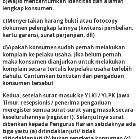
b)Wajib mencantumkan identitas dan alamat
lengkap konsumen.
c)Menyertakan barang bukti atau fotocopy
dokumen pelengkap lainnya (kwitansi pembelian,
kartu garansi, surat perjanjian, dll)
d)Apakah konsumen sudah pernah melakukan
komplain ke pelaku usaha.
Jika belum pernah,
maka konsumen dianjurkan untuk melakukan
komplain secara tertulis ke pelaku usaha terlebih
dahulu.
Cantumkan tuntutan dari pengaduan
konsumen tersebut
Kedua,
setelah surat masuk ke YLKI / YLPK Jawa
Timur, resepsionis / penerima pengaduan
meregister semua surat-surat yang masuk secara
keseluruhannya (register I). Selanjutnya surat
diberikan kepada Pengurus Harian setidaknya ada
tiga yaitu (a) ditindaklanjuti/ tidak
ditindaklanjuti (b) bukan sengketa konsumen (c)