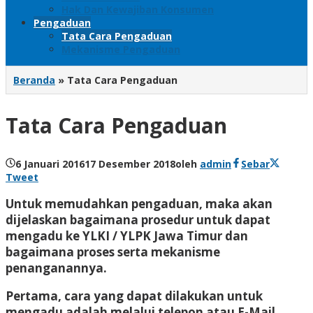
Hak Dan Kewajiban Konsumen
Pengaduan
Tata Cara Pengaduan
Mekanisme Pengaduan
Beranda
»
Tata Cara Pengaduan
Tata Cara Pengaduan
6 Januari 2016
17 Desember 2018
oleh
admin
Sebar
Tweet
Untuk memudahkan pengaduan, maka akan
dijelaskan bagaimana prosedur untuk dapat
mengadu ke YLKI / YLPK Jawa Timur dan
bagaimana proses serta mekanisme
penanganannya.
Pertama,
cara yang dapat dilakukan untuk
mengadu adalah melalui telepon atau E-Mail