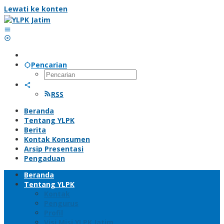
Lewati ke konten
Pencarian
RSS
Beranda
Tentang YLPK
Berita
Kontak Konsumen
Arsip Presentasi
Pengaduan
Beranda
Tentang YLPK
Kontak
Pengurus
Profil
Visi Misi YLPK Jatim