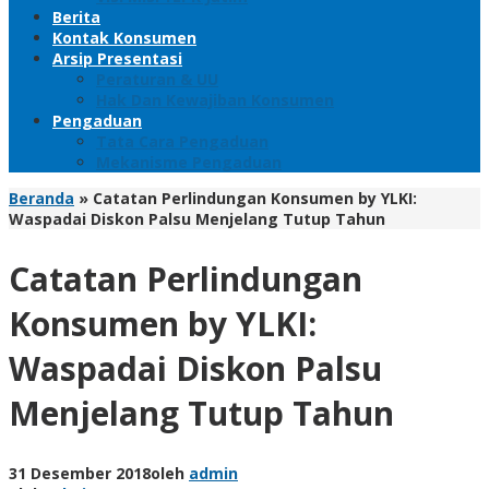
Berita
Kontak Konsumen
Arsip Presentasi
Peraturan & UU
Hak Dan Kewajiban Konsumen
Pengaduan
Tata Cara Pengaduan
Mekanisme Pengaduan
Beranda
»
Catatan Perlindungan Konsumen by YLKI:
Waspadai Diskon Palsu Menjelang Tutup Tahun
Catatan Perlindungan
Konsumen by YLKI:
Waspadai Diskon Palsu
Menjelang Tutup Tahun
31 Desember 2018
oleh
admin