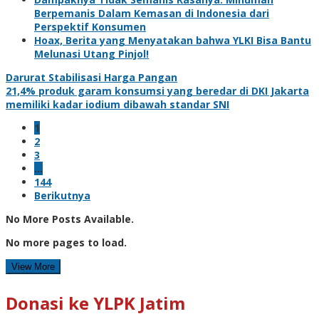
Berpemanis Dalam Kemasan di Indonesia dari
Perspektif Konsumen
Hoax, Berita yang Menyatakan bahwa YLKI Bisa Bantu
Melunasi Utang Pinjol!
Darurat Stabilisasi Harga Pangan
21,4% produk garam konsumsi yang beredar di DKI Jakarta
memiliki kadar iodium dibawah standar SNI
1
2
3
…
144
Berikutnya
No More Posts Available.
No more pages to load.
View More
Donasi ke YLPK Jatim