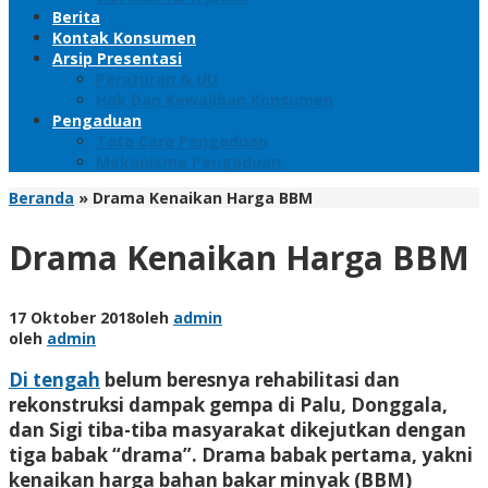
Berita
Kontak Konsumen
Arsip Presentasi
Peraturan & UU
Hak Dan Kewajiban Konsumen
Pengaduan
Tata Cara Pengaduan
Mekanisme Pengaduan
Beranda
»
Drama Kenaikan Harga BBM
Drama Kenaikan Harga BBM
17 Oktober 2018
oleh
admin
oleh
admin
Di tengah
belum beresnya rehabilitasi dan
rekonstruksi dampak gempa di Palu, Donggala,
dan Sigi tiba-tiba masyarakat dikejutkan dengan
tiga babak “drama”. Drama babak pertama, yakni
kenaikan harga bahan bakar minyak (BBM)