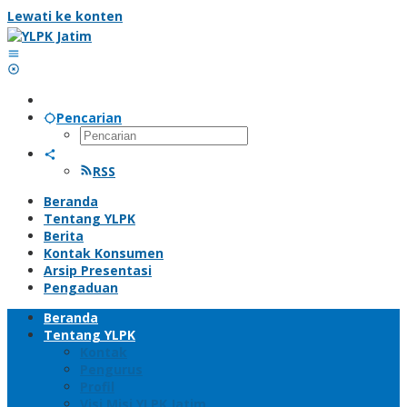
Lewati ke konten
Pencarian
RSS
Beranda
Tentang YLPK
Berita
Kontak Konsumen
Arsip Presentasi
Pengaduan
Beranda
Tentang YLPK
Kontak
Pengurus
Profil
Visi Misi YLPK Jatim