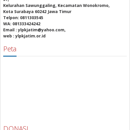
Kelurahan Sawunggaling, Kecamatan Wonokromo,
Kota Surabaya 60242 Jawa Timur
Telpon: 0811303545
WA: 081333424242
Email : ylpkjatim@yahoo.com,
web : ylpkjatim.or.id
Peta
DONASI