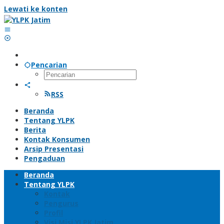
Lewati ke konten
Pencarian
RSS
Beranda
Tentang YLPK
Berita
Kontak Konsumen
Arsip Presentasi
Pengaduan
Beranda
Tentang YLPK
Kontak
Pengurus
Profil
Visi Misi YLPK Jatim