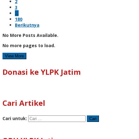
2
3
…
180
Berikutnya
No More Posts Available.
No more pages to load.
View More
Donasi ke YLPK Jatim
Cari Artikel
Cari untuk: