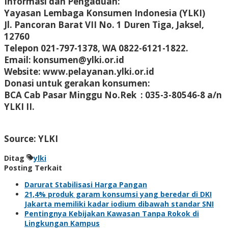
Informasi dan Pengaduan:
Yayasan Lembaga Konsumen Indonesia (YLKI)
Jl. Pancoran Barat VII No. 1 Duren Tiga, Jaksel,
12760
Telepon 021-797-1378, WA 0822-6121-1822.
Email: konsumen@ylki.or.id
Website: www.pelayanan.ylki.or.id
Donasi untuk gerakan konsumen:
BCA Cab Pasar Minggu No.Rek : 035-3-80546-8 a/n
YLKI II.
Source: YLKI
Ditag
ylki
Posting Terkait
Darurat Stabilisasi Harga Pangan
21,4% produk garam konsumsi yang beredar di DKI
Jakarta memiliki kadar iodium dibawah standar SNI
Pentingnya Kebijakan Kawasan Tanpa Rokok di
Lingkungan Kampus