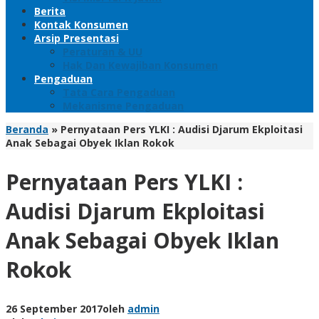
Berita
Kontak Konsumen
Arsip Presentasi
Peraturan & UU
Hak Dan Kewajiban Konsumen
Pengaduan
Tata Cara Pengaduan
Mekanisme Pengaduan
Beranda
»
Pernyataan Pers YLKI : Audisi Djarum Ekploitasi
Anak Sebagai Obyek Iklan Rokok
Pernyataan Pers YLKI :
Audisi Djarum Ekploitasi
Anak Sebagai Obyek Iklan
Rokok
26 September 2017
oleh
admin