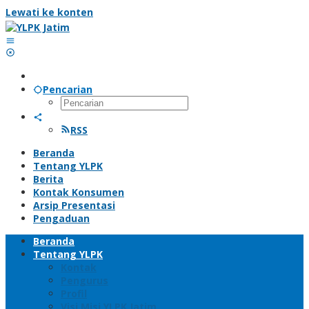
Lewati ke konten
Pencarian
RSS
Beranda
Tentang YLPK
Berita
Kontak Konsumen
Arsip Presentasi
Pengaduan
Beranda
Tentang YLPK
Kontak
Pengurus
Profil
Visi Misi YLPK Jatim