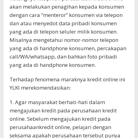
akan melakukan penagihan kepada konsumen
dengan cara “menteror” konsumen via telepon
dan atau menyedot data pribadi konsumen
yang ada di telepon seluler milik konsumen.
Misalnya mengetahui nomor-nomor telepon
yang ada di handphone konsumen, percakapan
call/WA/whatsapp, dan bahkan foto pribadi
yang ada di handphone konsumen.
Terhadap fenomena maraknya kredit online ini
YLKI merekomendasikan:
1. Agar masyarakat berhati-hati dalam
mengajukan kredit pada perusahaan kredit
online. Sebelum mengajukan kredit pada
perusahaankredit online, pelajari dengan
seksama apakah perusahaan tersebut punya