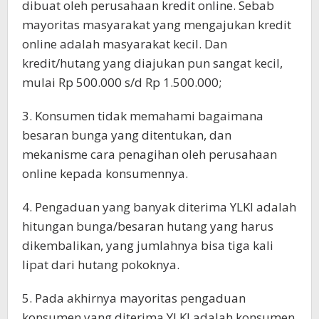
dibuat oleh perusahaan kredit online. Sebab
mayoritas masyarakat yang mengajukan kredit
online adalah masyarakat kecil. Dan
kredit/hutang yang diajukan pun sangat kecil,
mulai Rp 500.000 s/d Rp 1.500.000;
3. Konsumen tidak memahami bagaimana
besaran bunga yang ditentukan, dan
mekanisme cara penagihan oleh perusahaan
online kepada konsumennya.
4. Pengaduan yang banyak diterima YLKI adalah
hitungan bunga/besaran hutang yang harus
dikembalikan, yang jumlahnya bisa tiga kali
lipat dari hutang pokoknya.
5. Pada akhirnya mayoritas pengaduan
konsumen yang diterima YLKI adalah konsumen