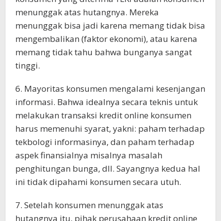
menunggak atas hutangnya. Mereka
menunggak bisa jadi karena memang tidak bisa
mengembalikan (faktor ekonomi), atau karena
memang tidak tahu bahwa bunganya sangat
tinggi.
6. Mayoritas konsumen mengalami kesenjangan
informasi. Bahwa idealnya secara teknis untuk
melakukan transaksi kredit online konsumen
harus memenuhi syarat, yakni: paham terhadap
tekbologi informasinya, dan paham terhadap
aspek finansialnya misalnya masalah
penghitungan bunga, dll. Sayangnya kedua hal
ini tidak dipahami konsumen secara utuh.
7. Setelah konsumen menunggak atas
hutangnya itu, pihak perusahaan kredit online