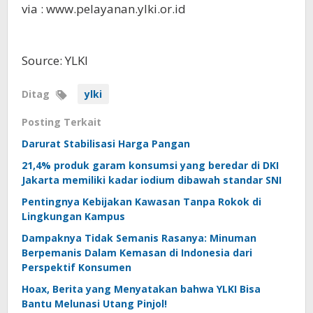
via : www.pelayanan.ylki.or.id
Source: YLKI
Ditag
ylki
Posting Terkait
Darurat Stabilisasi Harga Pangan
21,4% produk garam konsumsi yang beredar di DKI
Jakarta memiliki kadar iodium dibawah standar SNI
Pentingnya Kebijakan Kawasan Tanpa Rokok di
Lingkungan Kampus
Dampaknya Tidak Semanis Rasanya: Minuman
Berpemanis Dalam Kemasan di Indonesia dari
Perspektif Konsumen
Hoax, Berita yang Menyatakan bahwa YLKI Bisa
Bantu Melunasi Utang Pinjol!