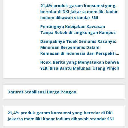
21,4% produk garam konsumsi yang
beredar di DKI Jakarta memiliki kadar
iodium dibawah standar SNI
Pentingnya Kebijakan Kawasan
Tanpa Rokok di Lingkungan Kampus
Dampaknya Tidak Semanis Rasanya:
Minuman Berpemanis Dalam
Kemasan di Indonesia dari Perspektif
Konsumen
Hoax, Berita yang Menyatakan bahwa
YLKI Bisa Bantu Melunasi Utang Pinjol!
Darurat Stabilisasi Harga Pangan
21,4% produk garam konsumsi yang beredar di DKI
Jakarta memiliki kadar iodium dibawah standar SNI