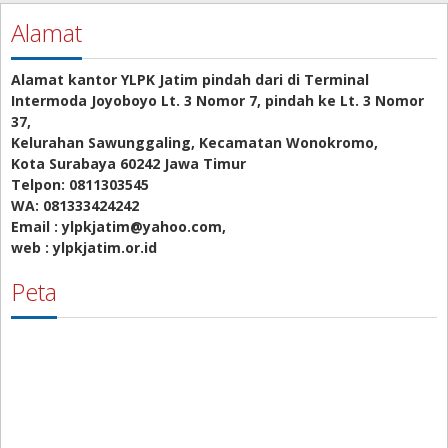
Alamat
Alamat kantor YLPK Jatim pindah dari di Terminal
Intermoda Joyoboyo Lt. 3 Nomor 7, pindah ke Lt. 3 Nomor
37,
Kelurahan Sawunggaling, Kecamatan Wonokromo,
Kota Surabaya 60242 Jawa Timur
Telpon: 0811303545
WA: 081333424242
Email : ylpkjatim@yahoo.com,
web : ylpkjatim.or.id
Peta