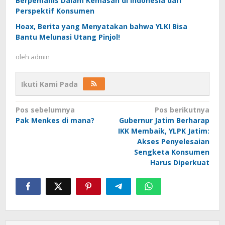
Berpemanis Dalam Kemasan di Indonesia dari
Perspektif Konsumen
Hoax, Berita yang Menyatakan bahwa YLKI Bisa
Bantu Melunasi Utang Pinjol!
oleh
admin
Ikuti Kami Pada
Navigasi
Pos sebelumnya
Pos berikutnya
Pak Menkes di mana?
Gubernur Jatim Berharap
pos
IKK Membaik, YLPK Jatim:
Akses Penyelesaian
Sengketa Konsumen
Harus Diperkuat