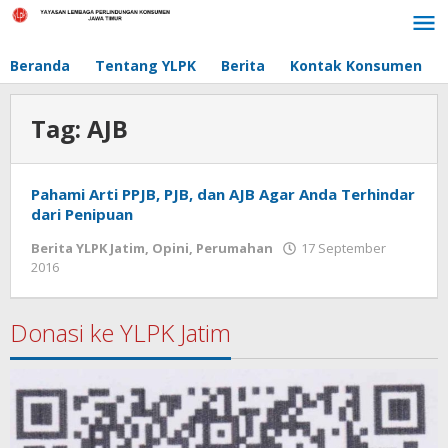
Lewati
ke
konten
Beranda
Tentang YLPK
Berita
Kontak Konsumen
Tag:
AJB
Pahami Arti PPJB, PJB, dan AJB Agar Anda Terhindar
dari Penipuan
Berita YLPK Jatim
,
Opini
,
Perumahan
17 September
2016
oleh
admin
Donasi ke YLPK Jatim