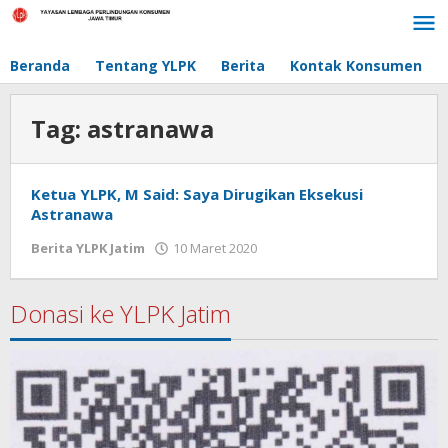
Lewati
ke
konten
Beranda
Tentang YLPK
Berita
Kontak Konsumen
Tag:
astranawa
Ketua YLPK, M Said: Saya Dirugikan Eksekusi
Astranawa
Berita YLPK Jatim
10 Maret 2020
oleh
masakgos
Donasi ke YLPK Jatim