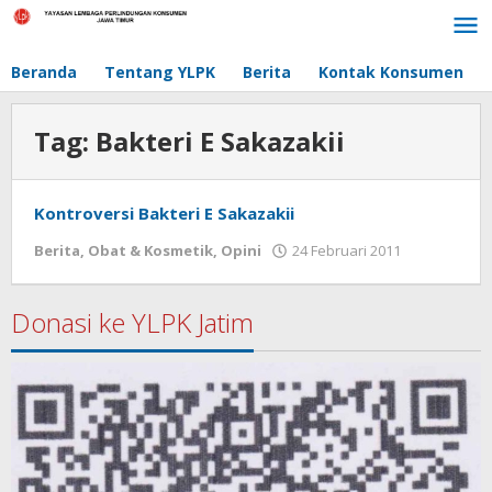
Lewati
ke
konten
Beranda
Tentang YLPK
Berita
Kontak Konsumen
Tag:
Bakteri E Sakazakii
Kontroversi Bakteri E Sakazakii
Berita
,
Obat & Kosmetik
,
Opini
24 Februari 2011
oleh
admin
Donasi ke YLPK Jatim