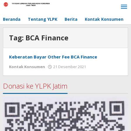
Lewati
ke
konten
Beranda
Tentang YLPK
Berita
Kontak Konsumen
Tag:
BCA Finance
Keberatan Bayar Other Fee BCA Finance
Kontak Konsumen
21 Desember 2021
oleh
masakgos
Donasi ke YLPK Jatim