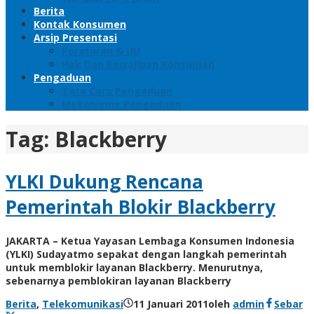
Berita
Kontak Konsumen
Arsip Presentasi
Peraturan & UU
Hak Dan Kewajiban Konsumen
Pengaduan
Tata Cara Pengaduan
Mekanisme Pengaduan
Tag:
Blackberry
YLKI Dukung Rencana
Pemerintah Blokir Blackberry
JAKARTA – Ketua Yayasan Lembaga Konsumen Indonesia
(YLKI) Sudayatmo sepakat dengan langkah pemerintah
untuk memblokir layanan Blackberry. Menurutnya,
sebenarnya pemblokiran layanan Blackberry
Berita
,
Telekomunikasi
11 Januari 2011
oleh
admin
Sebar