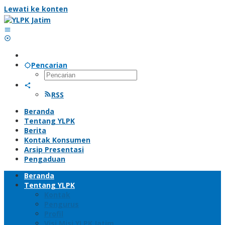
Lewati ke konten
Pencarian
RSS
Beranda
Tentang YLPK
Berita
Kontak Konsumen
Arsip Presentasi
Pengaduan
Beranda
Tentang YLPK
Kontak
Pengurus
Profil
Visi Misi YLPK Jatim