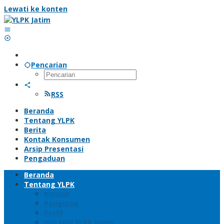
Lewati ke konten
Pencarian
RSS
Beranda
Tentang YLPK
Berita
Kontak Konsumen
Arsip Presentasi
Pengaduan
Beranda
Tentang YLPK
Kontak
Pengurus
Profil
Visi Misi YLPK Jatim