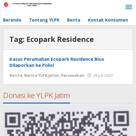
Lewati
ke
konten
Beranda
Tentang YLPK
Berita
Kontak Konsumen
Tag:
Ecopark Residence
Kasus Perumahan Ecopark Residence Bisa
Dilaporkan ke Polisi
Berita
,
Berita YLPK Jatim
,
Perumahan
28 Juli 2020
oleh
masakgo
Donasi ke YLPK Jatim