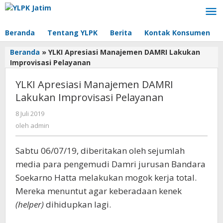
Lewati
ke
konten
Beranda
Tentang YLPK
Berita
Kontak Konsumen
Beranda
»
YLKI Apresiasi Manajemen DAMRI Lakukan
Improvisasi Pelayanan
YLKI Apresiasi Manajemen DAMRI
Lakukan Improvisasi Pelayanan
8 Juli 2019
oleh
admin
oleh
admin
Sabtu 06/07/19, diberitakan oleh sejumlah
media para pengemudi Damri jurusan Bandara
Soekarno Hatta melakukan mogok kerja total.
Mereka menuntut agar keberadaan kenek
(helper)
dihidupkan lagi.