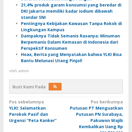
21,4% produk garam konsumsi yang beredar di
DKI Jakarta memiliki kadar iodium dibawah
standar SNI
Pentingnya Kebijakan Kawasan Tanpa Rokok di
Lingkungan Kampus
Dampaknya Tidak Semanis Rasanya: Minuman
Berpemanis Dalam Kemasan di Indonesia dari
Perspektif Konsumen
Hoax, Berita yang Menyatakan bahwa YLKI Bisa
Bantu Melunasi Utang Pinjol!
oleh
admin
Ikuti Kami Pada
Navigasi
Pos sebelumnya
Pos berikutnya
YLKI: Selamatkan
Putusan PT Menguatkan
pos
Perokok Pasif dan
Putusan PN Surabaya,
Urgensi “Peta Kanker”
Pakuwon Wajib
Kembalikan Uang Rp