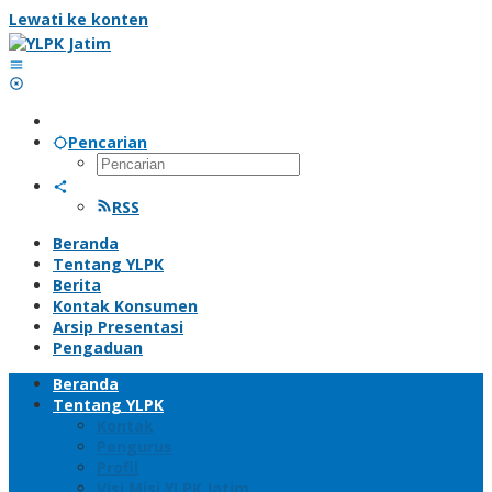
Lewati ke konten
Pencarian
RSS
Beranda
Tentang YLPK
Berita
Kontak Konsumen
Arsip Presentasi
Pengaduan
Beranda
Tentang YLPK
Kontak
Pengurus
Profil
Visi Misi YLPK Jatim