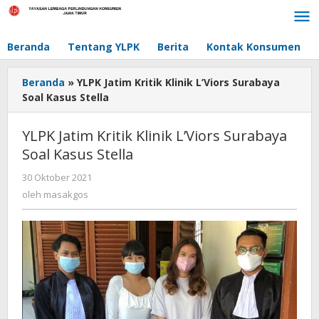
Lewati
ke
konten
Beranda
Tentang YLPK
Berita
Kontak Konsumen
Beranda
»
YLPK Jatim Kritik Klinik L’Viors Surabaya
Soal Kasus Stella
YLPK Jatim Kritik Klinik L’Viors Surabaya
Soal Kasus Stella
30 Oktober 2021
oleh
masakgos
oleh
masakgos