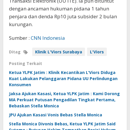
Transaksi Elektronik (UU ITE). Ia pun dituntut
dengan ancaman hukuman pidana 1 tahun
penjara dan denda Rp10 juta subsider 2 bulan
kurungan.
Sumber :
CNN Indonesia
Ditag
Klinik L'Viors Surabaya
L'Viors
Posting Terkait
Ketua YLPK Jatim : Klinik Kecantikan L’Viors Diduga
Kuat Lakukan Pelanggaran Pidana UU Perlindungan
Konsumen
Jaksa Ajukan Kasasi, Ketua YLPK Jatim : Kami Dorong
MA Perkuat Putusan Pengadilan Tingkat Pertama,
Bebaskan Stella Monica
JPU Ajukan Kasasi Vonis Bebas Stella Monica
Stella Monica Divonis Bebas, Ketua YLPK Jatim Said
Sutomo : Putusan Hakim Tempatkan Posisi Hukum