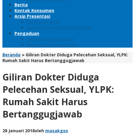
Berita
Kontak Konsumen
Arsip Presentasi
Peraturan & UU
Hak Dan Kewajiban Konsumen
Pengaduan
Tata Cara Pengaduan
Mekanisme Pengaduan
Beranda
»
Giliran Dokter Diduga Pelecehan Seksual, YLPK:
Rumah Sakit Harus Bertanggugjawab
Giliran Dokter Diduga
Pelecehan Seksual, YLPK:
Rumah Sakit Harus
Bertanggugjawab
28 Januari 2018
oleh
masakgos