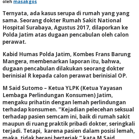
oleh
masakgos
Ternyata, ada kasus serupa di rumah yang yang
sama. Seorang dokter Rumah Sakit National
Hospital Surabaya, Agustus 2017, dilaporkan ke
Polda Jatim atas dugaan pencabulan oleh calon
perawat.
Kabid Humas Polda Jatim, Kombes Frans Barung
Mangera, membenarkan laporan itu, bahwa,
dugaan pencabulan dilakukan seorang dokter
berinisial R kepada calon perawat berinisial OP.
M Said Sutomo – Ketua YLPK (Ketua Yayasan
Lembaga Perlindungan Konsumen) Jatim,
mengaku prihatin dengan lemah perlindungan
terhadap konsumen. “Kejadian pelecehan seksual
terhadap pasien semcam ini, baik di rumah sakit
maupun di ruang praktik pribadi dokter, seringkali
terjadi. Tetapi, karena pasien dalam posisi lemah,
maka, tidak berani berteriak,” kata M Said