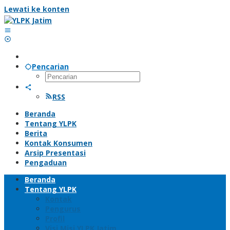
Lewati ke konten
Pencarian
RSS
Beranda
Tentang YLPK
Berita
Kontak Konsumen
Arsip Presentasi
Pengaduan
Beranda
Tentang YLPK
Kontak
Pengurus
Profil
Visi Misi YLPK Jatim