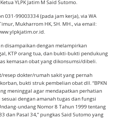
 Ketua YLPK Jatim M Said Sutomo.
n 031-99003334 (pada jam kerja), via WA
Timur, Mukharrom HK, SH. MH., via email:
ww.ylpkjatim.or.id.
an disampaikan dengan melampirkan
al, KTP orang tua, dan bukti-bukti pendukung
ekas kemasan obat yang dikonsumsi/dibeli.
t/resep dokter/rumah sakit yang pernah
orban, bukti struk pembelian obat dll. “BPKN
ang meninggal agar mendapatkan perhatian
i sesuai dengan amanah tugas dan fungsi
m Undang-undang Nomor 8 Tahun 1999 tentang
33 dan Pasal 34,” pungkas Said Sutomo yang