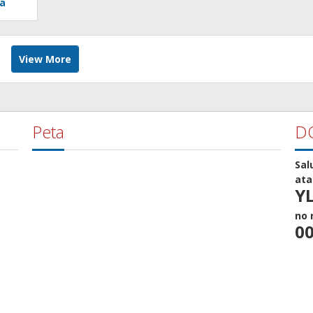
ia
View More
Peta
D
Sal
at
Y
no 
00