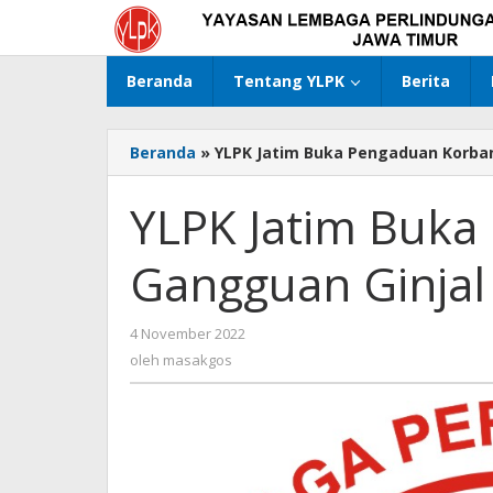
Lewati
ke
konten
Beranda
Tentang YLPK
Berita
Beranda
»
YLPK Jatim Buka Pengaduan Korba
YLPK Jatim Buka
Gangguan Ginjal
4 November 2022
oleh
masakgos
oleh
masakgos