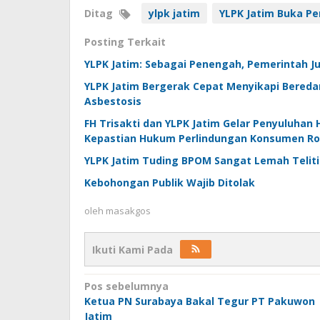
Ditag
ylpk jatim
YLPK Jatim Buka P
Posting Terkait
YLPK Jatim: Sebagai Penengah, Pemerintah J
YLPK Jatim Bergerak Cepat Menyikapi Bered
Asbestosis
FH Trisakti dan YLPK Jatim Gelar Penyuluha
Kepastian Hukum Perlindungan Konsumen Ro
YLPK Jatim Tuding BPOM Sangat Lemah Teliti
Kebohongan Publik Wajib Ditolak
oleh
masakgos
Ikuti Kami Pada
Navigasi
Pos sebelumnya
Ketua PN Surabaya Bakal Tegur PT Pakuwon
pos
Jatim