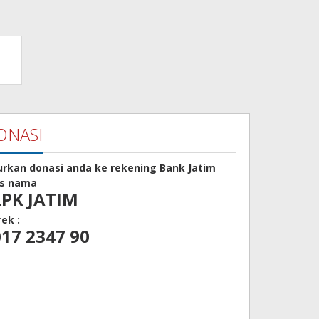
ONASI
urkan donasi anda ke rekening Bank Jatim
as nama
LPK JATIM
rek :
17 2347 90