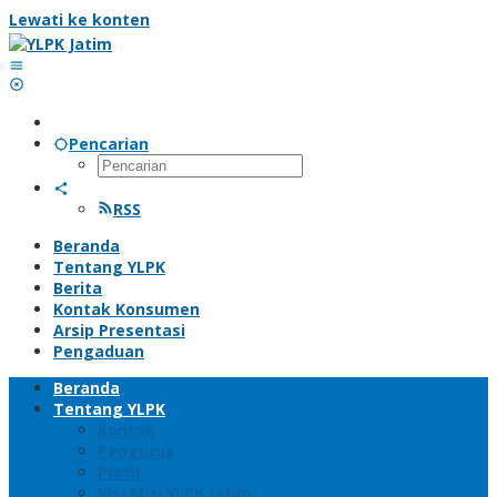
Lewati ke konten
Pencarian
RSS
Beranda
Tentang YLPK
Berita
Kontak Konsumen
Arsip Presentasi
Pengaduan
Beranda
Tentang YLPK
Kontak
Pengurus
Profil
Visi Misi YLPK Jatim