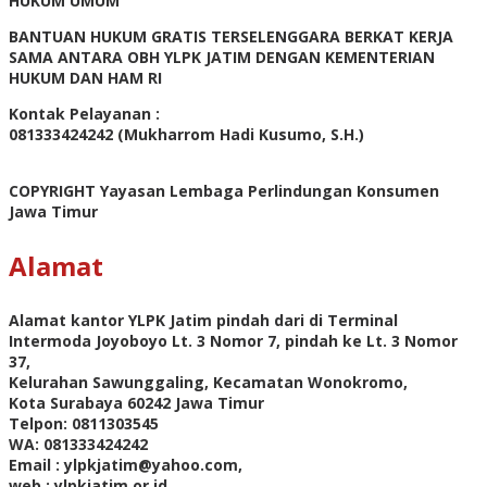
HUKUM UMUM
BANTUAN HUKUM GRATIS TERSELENGGARA BERKAT KERJA
SAMA ANTARA OBH YLPK JATIM DENGAN KEMENTERIAN
HUKUM DAN HAM RI
Kontak Pelayanan :
081333424242 (Mukharrom Hadi Kusumo, S.H.)
COPYRIGHT Yayasan Lembaga Perlindungan Konsumen
Jawa Timur
Alamat
Alamat kantor YLPK Jatim pindah dari di Terminal
Intermoda Joyoboyo Lt. 3 Nomor 7, pindah ke Lt. 3 Nomor
37,
Kelurahan Sawunggaling, Kecamatan Wonokromo,
Kota Surabaya 60242 Jawa Timur
Telpon: 0811303545
WA: 081333424242
Email : ylpkjatim@yahoo.com,
web : ylpkjatim.or.id