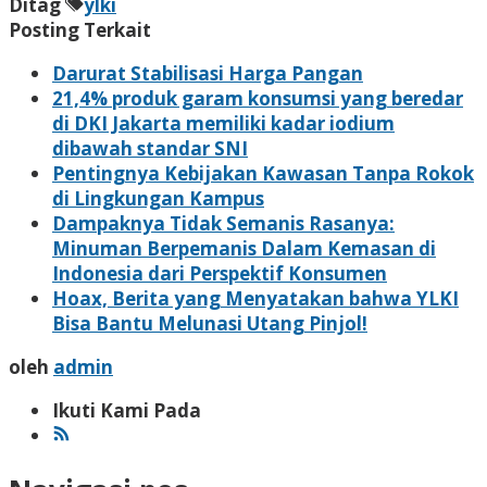
Ditag
ylki
Posting Terkait
Darurat Stabilisasi Harga Pangan
21,4% produk garam konsumsi yang beredar
di DKI Jakarta memiliki kadar iodium
dibawah standar SNI
Pentingnya Kebijakan Kawasan Tanpa Rokok
di Lingkungan Kampus
Dampaknya Tidak Semanis Rasanya:
Minuman Berpemanis Dalam Kemasan di
Indonesia dari Perspektif Konsumen
Hoax, Berita yang Menyatakan bahwa YLKI
Bisa Bantu Melunasi Utang Pinjol!
oleh
admin
Ikuti Kami Pada