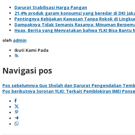
Darurat Stabilisasi Harga Pangan
21,4% produk garam konsumsi yang beredar di DKI Jaka
Pentingnya Kebijakan Kawasan Tanpa Rokok di Lingk
Dampaknya Tidak Semanis Rasanya: Minuman Berpeman
Hoax, Berita yang Menyatakan bahwa YLKI Bisa Bantu M
oleh
admin
Ikuti Kami Pada
Navigasi pos
Pos sebelumnya
Gus Sholah dan Darurat Pengendalian Tem
Pos berikutnya
Sorotan YLKI: Terkait Pemblokiran IMEI Ponse