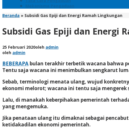
Tata Cara Pengaduan
Mekanisme Pengaduan
Beranda
»
Subsidi Gas Epiji dan Energi Ramah Lingkungan
Subsidi Gas Epiji dan Energi
25 Februari 2020
oleh
admin
oleh
admin
BEBERAPA
bulan terakhir terbetik wacana bahwa pe
Tentu saja wacana ini menimbulkan sengkarut lumay
Sebab, terminologi menata ulang, wujud konkretny
ekonomi melorot; wacana ini tentu saja mengerek 
Lalu, di manakah keberpihakan pemerintah terhada
yang mengemuka.
Jika penataan ulang itu dimaknai sebagai pencabu
ketidakadilan ekonomi pemerintah.