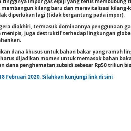
tingginya impor gas elpiji yang terus membubung ti
u membangun kilang baru dan merevitalisasi kilan
idak diperlukan lagi (tidak bergantung pada impor).
egera diakhiri, termasuk dominannya penggunaan gas
nipis, juga destruktif terhadap lingkungan global. 
tahankan.
ikan dana khusus untuk bahan bakar yang ramah lin
 kg harus dijadikan momen untuk memasok bahan bak
an dana penghematan subsidi sebesar Rp50 triliun bi
Februari 2020. Silahkan kunjungi link di sini