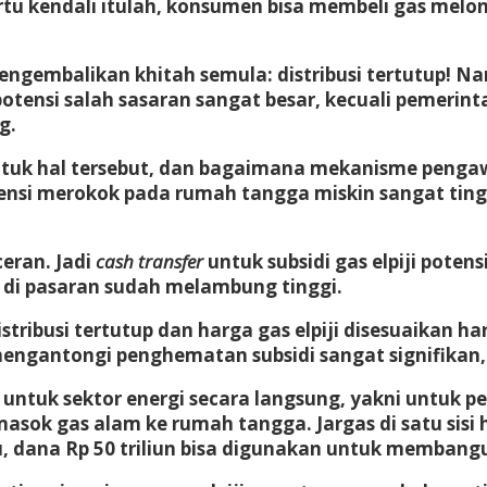
rtu kendali itulah, konsumen bisa membeli gas melon
ngembalikan khitah semula: distribusi tertutup! N
 potensi salah sasaran sangat besar, kecuali peme
g.
tuk hal tersebut, dan bagaimana mekanisme penga
nsi merokok pada rumah tangga miskin sangat tinggi
ceran. Jadi
cash transfer
untuk subsidi gas elpiji poten
kg di pasaran sudah melambung tinggi.
distribusi tertutup dan harga gas elpiji disesuaikan
ngantongi penghematan subsidi sangat signifikan, y
 untuk sektor energi secara langsung, yakni untuk 
ok gas alam ke rumah tangga. Jargas di satu sisi h
 dana Rp 50 triliun bisa digunakan untuk membangun