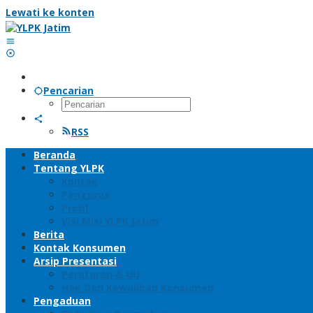
Lewati ke konten
Pencarian
RSS
Beranda
Tentang YLPK
Kontak
Pengurus
Profil
Visi Misi YLPK Jatim
Berita
Kontak Konsumen
Arsip Presentasi
Peraturan & UU
Hak Dan Kewajiban Konsumen
Pengaduan