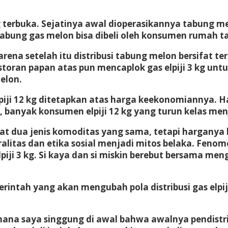
g terbuka. Sejatinya awal dioperasikannya tabung me
 tabung gas melon bisa dibeli oleh konsumen rumah t
arena setelah itu distribusi tabung melon bersifat 
storan papan atas pun mencaplok gas elpiji 3 kg unt
elon.
iji 12 kg ditetapkan atas harga keekonomiannya. Ha
banyak konsumen elpiji 12 kg yang turun kelas menja
pat dua jenis komoditas yang sama, tetapi harganya
alitas dan etika sosial menjadi mitos belaka. Fen
elpiji 3 kg. Si kaya dan si miskin berebut bersama m
ntah yang akan mengubah pola distribusi gas elpiji 
aimana saya singgung di awal bahwa awalnya pendist