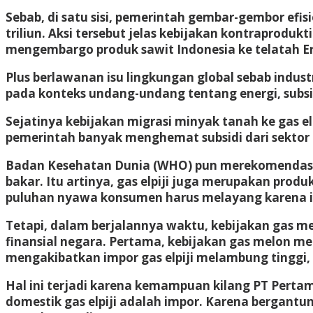
Sebab, di satu sisi, pemerintah gembar-gembor efisi
triliun. Aksi tersebut jelas kebijakan kontraproduk
mengembargo produk sawit Indonesia ke telatah E
Plus berlawanan isu lingkungan global sebab indust
pada konteks undang-undang tentang energi, subsi
Sejatinya kebijakan migrasi minyak tanah ke gas elpi
pemerintah banyak menghemat subsidi dari sektor en
Badan Kesehatan Dunia (WHO) pun merekomendasika
bakar. Itu artinya, gas elpiji juga merupakan prod
puluhan nyawa konsumen harus melayang karena in
Tetapi, dalam berjalannya waktu, kebijakan gas m
finansial negara. Pertama, kebijakan gas melon m
mengakibatkan impor gas elpiji melambung tinggi, 
Hal ini terjadi karena kemampuan kilang PT Perta
domestik gas elpiji adalah impor. Karena bergantu