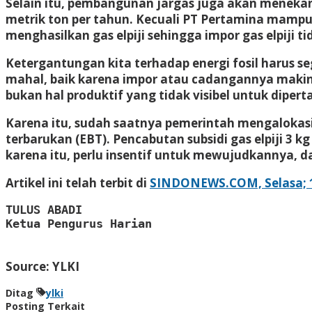
Selain itu, pembangunan jargas juga akan menekan 
metrik ton per tahun. Kecuali PT Pertamina mamp
menghasilkan gas elpiji sehingga impor gas elpiji t
Ketergantungan kita terhadap energi fosil harus s
mahal, baik karena impor atau cadangannya makin me
bukan hal produktif yang tidak visibel untuk diper
Karena itu, sudah saatnya pemerintah mengalokas
terbarukan (EBT). Pencabutan subsidi gas elpiji 3
karena itu, perlu insentif untuk mewujudkannya, d
Artikel ini telah terbit di
SINDONEWS.COM, Selasa; 18 
TULUS ABADI

Ketua Pengurus Harian
Source: YLKI
Ditag
ylki
Posting Terkait