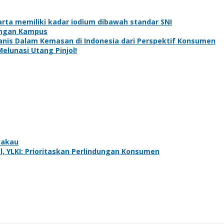
rta memiliki kadar iodium dibawah standar SNI
ungan Kampus
is Dalam Kemasan di Indonesia dari Perspektif Konsumen
elunasi Utang Pinjol!
bakau
l, YLKI: Prioritaskan Perlindungan Konsumen