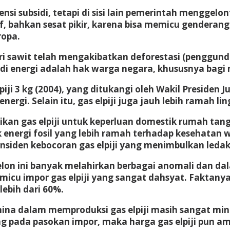
ensi subsidi, tetapi di sisi lain pemerintah menggelo
tif, bahkan sesat pikir, karena bisa memicu genderan
ropa.
ri sawit telah mengakibatkan deforestasi (penggundu
di energi adalah hak warga negara, khususnya bagi
ji 3 kg (2004), yang ditukangi oleh Wakil Presiden Jus
ergi. Selain itu, gas elpiji juga jauh lebih ramah 
n gas elpiji untuk keperluan domestik rumah tang
uk energi fosil yang lebih ramah terhadap kesehatan 
siden kebocoran gas elpiji yang menimbulkan leda
elon ini banyak melahirkan berbagai anomali dan da
emicu impor gas elpiji yang sangat dahsyat. Faktan
lebih dari 60%.
mina dalam memproduksi gas elpiji masih sangat mi
ng pada pasokan impor, maka harga gas elpiji pun a