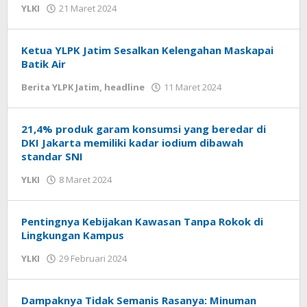
Jatim
YLKI
21 Maret 2024
oleh
admin
Ketua YLPK Jatim Sesalkan Kelengahan Maskapai
Batik Air
Berita YLPK Jatim
,
headline
11 Maret 2024
oleh
masakgos
21,4% produk garam konsumsi yang beredar di
DKI Jakarta memiliki kadar iodium dibawah
standar SNI
YLKI
8 Maret 2024
oleh
admin
Pentingnya Kebijakan Kawasan Tanpa Rokok di
Lingkungan Kampus
YLKI
29 Februari 2024
oleh
admin
Dampaknya Tidak Semanis Rasanya: Minuman