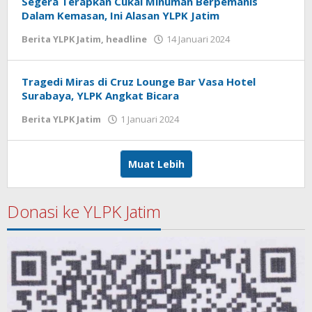
Segera Terapkan Cukai Minuman Berpemanis
Dalam Kemasan, Ini Alasan YLPK Jatim
Berita YLPK Jatim
,
headline
14 Januari 2024
oleh
masakgos
Tragedi Miras di Cruz Lounge Bar Vasa Hotel
Surabaya, YLPK Angkat Bicara
Berita YLPK Jatim
1 Januari 2024
oleh
masakgos
Muat Lebih
Donasi ke YLPK Jatim