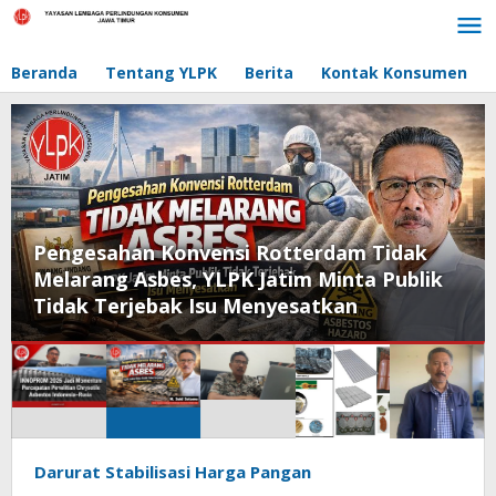
Lewati
ke
konten
Beranda
Tentang YLPK
Berita
Kontak Konsumen
Pengesahan Konvensi Rotterdam Tidak
Melarang Asbes, YLPK Jatim Minta Publik
Tidak Terjebak Isu Menyesatkan
YLPK
Darurat Stabilisasi Harga Pangan