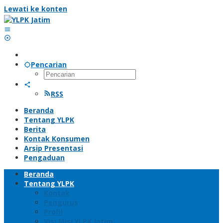
Lewati ke konten
Pencarian
RSS
Beranda
Tentang YLPK
Berita
Kontak Konsumen
Arsip Presentasi
Pengaduan
Beranda
Tentang YLPK
Kontak
Pengurus
Profil
Visi Misi YLPK Jatim