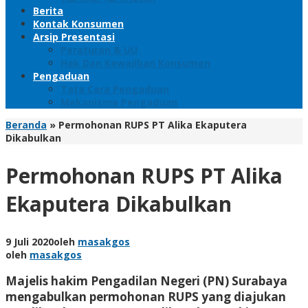
Berita
Kontak Konsumen
Arsip Presentasi
Peraturan & UU
Hak Dan Kewajiban Konsumen
Pengaduan
Tata Cara Pengaduan
Mekanisme Pengaduan
Beranda
»
Permohonan RUPS PT Alika Ekaputera
Dikabulkan
Permohonan RUPS PT Alika
Ekaputera Dikabulkan
9 Juli 2020
oleh
masakgos
oleh
masakgos
Majelis hakim Pengadilan Negeri (PN) Surabaya
mengabulkan permohonan RUPS yang diajukan