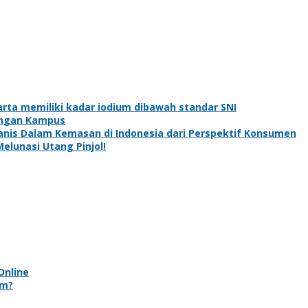
rta memiliki kadar iodium dibawah standar SNI
ungan Kampus
is Dalam Kemasan di Indonesia dari Perspektif Konsumen
elunasi Utang Pinjol!
Online
im?