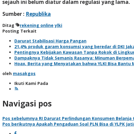
sejauh ini belum diatur dalam regulasi yang lama.
Sumber :
Republika
Ditag
rekening online
ylki
Posting Terkait
Darurat Stabilisasi Harga Pangan
21,4% produk garam konsumsi yang beredar di DKI Jaka
Pentingnya Kebijakan Kawasan Tanpa Rokok di Lingk
Dampaknya Tidak Semanis Rasanya: Minuman Berpeman
Hoax, Berita yang Menyatakan bahwa YLKI Bisa Bantu M
oleh
masakgos
Ikuti Kami Pada
Navigasi pos
Pos sebelumnya
RI Darurat Perlindungan Konsumen Belanja 
Pos berikutnya
Apakah Pengaduan Soal PLN Bisa di YLPK Jat