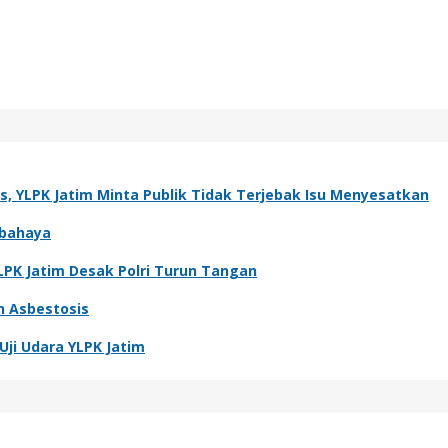
 YLPK Jatim Minta Publik Tidak Terjebak Isu Menyesatkan
rbahaya
PK Jatim Desak Polri Turun Tangan
n Asbestosis
Uji Udara YLPK Jatim