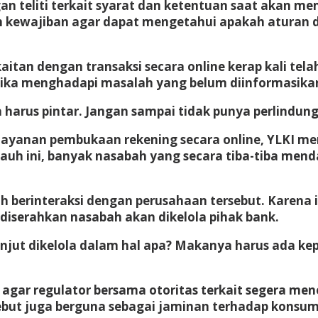
teliti terkait syarat dan ketentuan saat akan me
n kewajiban agar dapat mengetahui apakah aturan 
itan dengan transaksi secara online kerap kali telah
 jika menghadapi masalah yang belum diinformasikan
arus pintar. Jangan sampai tidak punya perlindunga
layanan pembukaan rekening secara online, YLKI m
auh ini, banyak nasabah yang secara tiba-tiba men
 berinteraksi dengan perusahaan tersebut. Karena i
diserahkan nasabah akan dikelola pihak bank.
 lanjut dikelola dalam hal apa? Makanya harus ada 
agar regulator bersama otoritas terkait segera me
ersebut juga berguna sebagai jaminan terhadap kons