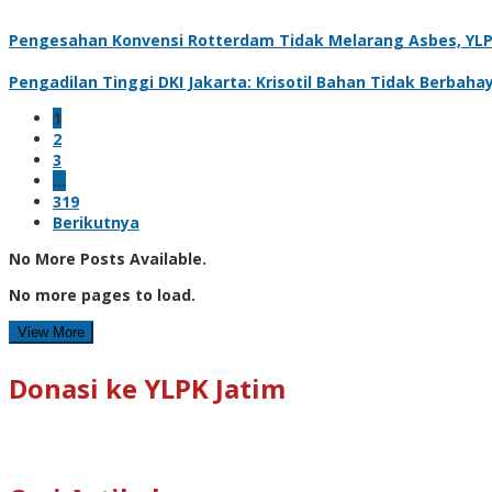
Pengesahan Konvensi Rotterdam Tidak Melarang Asbes, YLPK
Pengadilan Tinggi DKI Jakarta: Krisotil Bahan Tidak Berbaha
1
2
3
…
319
Berikutnya
No More Posts Available.
No more pages to load.
View More
Donasi ke YLPK Jatim