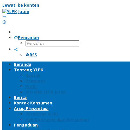
Lewati ke konten
Pencarian
RSS
Beranda
Tentang YLPK
Kontak
Pengurus
Profil
Visi Misi YLPK Jatim
Berita
Kontak Konsumen
Arsip Presentasi
Peraturan & UU
Hak Dan Kewajiban Konsumen
Pengaduan