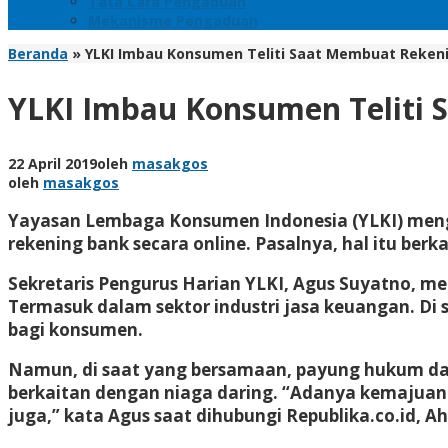
Tata Cara Pengaduan
Mekanisme Pengaduan
Beranda
»
YLKI Imbau Konsumen Teliti Saat Membuat Rekeni
YLKI Imbau Konsumen Teliti 
22 April 2019
oleh
masakgos
oleh
masakgos
Yayasan Lembaga Konsumen Indonesia (YLKI) meng
rekening bank secara online. Pasalnya, hal itu b
Sekretaris Pengurus Harian YLKI, Agus Suyatno, me
Termasuk dalam sektor industri jasa keuangan. D
bagi konsumen.
Namun, di saat yang bersamaan, payung hukum dar
berkaitan dengan niaga daring. “Adanya kemajuan 
juga,” kata Agus saat dihubungi Republika.co.id, Ah