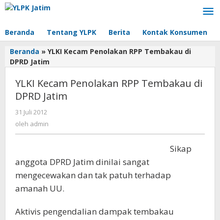
Lewati
ke
konten
Beranda
Tentang YLPK
Berita
Kontak Konsumen
Beranda
»
YLKI Kecam Penolakan RPP Tembakau di
DPRD Jatim
YLKI Kecam Penolakan RPP Tembakau di
DPRD Jatim
31 Juli 2012
oleh
admin
oleh
admin
Sikap
anggota DPRD Jatim dinilai sangat
mengecewakan dan tak patuh terhadap
amanah UU.
Aktivis pengendalian dampak tembakau