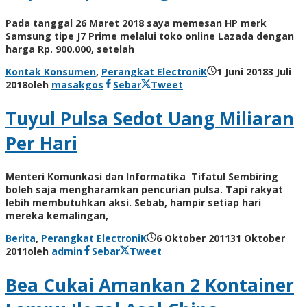
Pada tanggal 26 Maret 2018 saya memesan HP merk
Samsung tipe J7 Prime melalui toko online Lazada dengan
harga Rp. 900.000, setelah
Kontak Konsumen
,
Perangkat ElectroniK
1 Juni 2018
3 Juli
2018
oleh
masakgos
Sebar
Tweet
Tuyul Pulsa Sedot Uang Miliaran
Per Hari
Menteri Komunkasi dan Informatika Tifatul Sembiring
boleh saja mengharamkan pencurian pulsa. Tapi rakyat
lebih membutuhkan aksi. Sebab, hampir setiap hari
mereka kemalingan,
Berita
,
Perangkat ElectroniK
6 Oktober 2011
31 Oktober
2011
oleh
admin
Sebar
Tweet
Bea Cukai Amankan 2 Kontainer