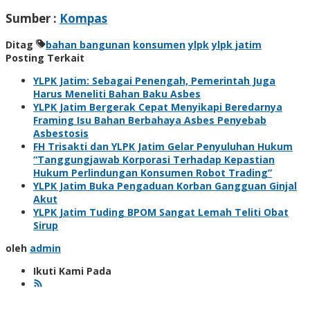
Sumber :
Kompas
Ditag
bahan bangunan
konsumen
ylpk
ylpk jatim
Posting Terkait
YLPK Jatim: Sebagai Penengah, Pemerintah Juga
Harus Meneliti Bahan Baku Asbes
YLPK Jatim Bergerak Cepat Menyikapi Beredarnya
Framing Isu Bahan Berbahaya Asbes Penyebab
Asbestosis
FH Trisakti dan YLPK Jatim Gelar Penyuluhan Hukum
“Tanggungjawab Korporasi Terhadap Kepastian
Hukum Perlindungan Konsumen Robot Trading”
YLPK Jatim Buka Pengaduan Korban Gangguan Ginjal
Akut
YLPK Jatim Tuding BPOM Sangat Lemah Teliti Obat
Sirup
oleh
admin
Ikuti Kami Pada