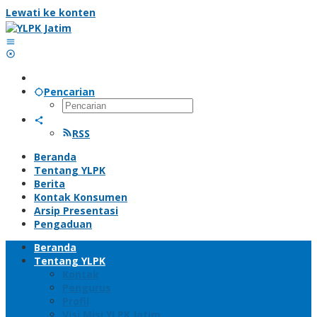
Lewati ke konten
Pencarian
RSS
Beranda
Tentang YLPK
Berita
Kontak Konsumen
Arsip Presentasi
Pengaduan
Beranda
Tentang YLPK
Kontak
Pengurus
Profil
Visi Misi YLPK Jatim