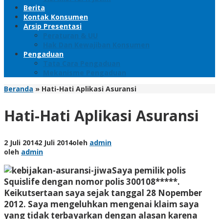
Berita
Kontak Konsumen
Arsip Presentasi
Peraturan & UU
Hak Dan Kewajiban Konsumen
Pengaduan
Tata Cara Pengaduan
Mekanisme Pengaduan
Beranda
»
Hati-Hati Aplikasi Asuransi
Hati-Hati Aplikasi Asuransi
2 Juli 2014
2 Juli 2014
oleh
admin
oleh
admin
Saya pemilik polis
Squislife dengan nomor polis 300108*****.
Keikutsertaan saya sejak tanggal 28 Nopember
2012. Saya mengeluhkan mengenai klaim saya
yang tidak terbayarkan dengan alasan karena