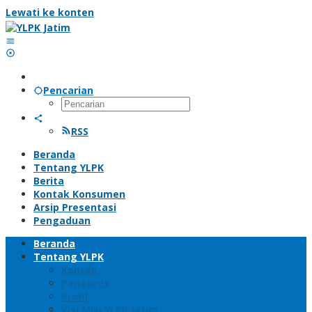
Lewati ke konten
Pencarian
RSS
Beranda
Tentang YLPK
Berita
Kontak Konsumen
Arsip Presentasi
Pengaduan
Beranda
Tentang YLPK
Kontak
Pengurus
Profil
Visi Misi YLPK Jatim