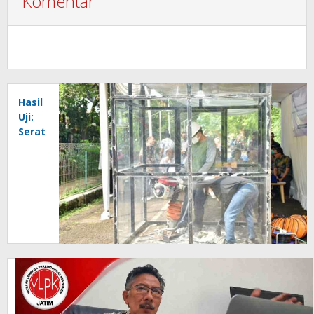
Komentar
Hasil
Uji:
Serat
Chrysotile
dari
Atap
Fiber
Semen
yang
Hancur
Masih
di
Bawah
Ambang
Batas