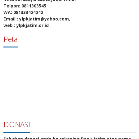
Telpon: 0811303545
WA: 081333424242
Email : ylpkjatim@yahoo.com,
web : ylpkjatim.or.id
Peta
DONASI
Salurkan donasi anda ke rekening Bank Jatim atas nama