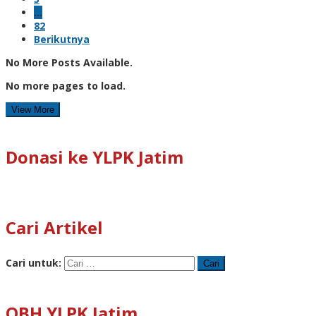
…
82
Berikutnya
No More Posts Available.
No more pages to load.
View More
Donasi ke YLPK Jatim
Cari Artikel
Cari untuk:
OBH YLPK Jatim