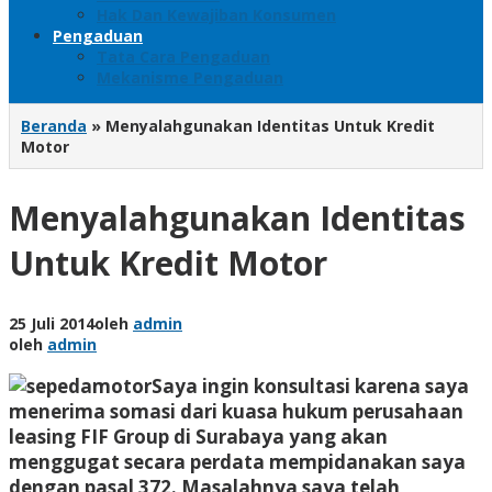
Hak Dan Kewajiban Konsumen
Pengaduan
Tata Cara Pengaduan
Mekanisme Pengaduan
Beranda
»
Menyalahgunakan Identitas Untuk Kredit
Motor
Menyalahgunakan Identitas
Untuk Kredit Motor
25 Juli 2014
oleh
admin
oleh
admin
Saya ingin konsultasi karena saya
menerima somasi dari kuasa hukum perusahaan
leasing FIF Group di Surabaya yang akan
menggugat secara perdata mempidanakan saya
dengan pasal 372. Masalahnya saya telah