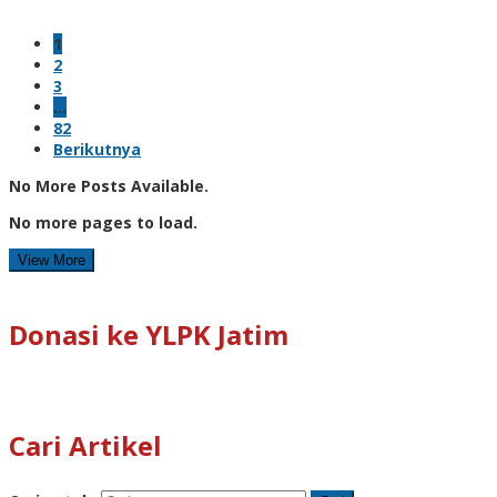
1
2
3
…
82
Berikutnya
No More Posts Available.
No more pages to load.
View More
Donasi ke YLPK Jatim
Cari Artikel