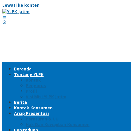
Lewati ke konten
Beranda
Tentang YLPK
Kontak
Pengurus
Profil
Visi Misi YLPK Jatim
Berita
Kontak Konsumen
Arsip Presentasi
Peraturan & UU
Hak Dan Kewajiban Konsumen
Pengaduan