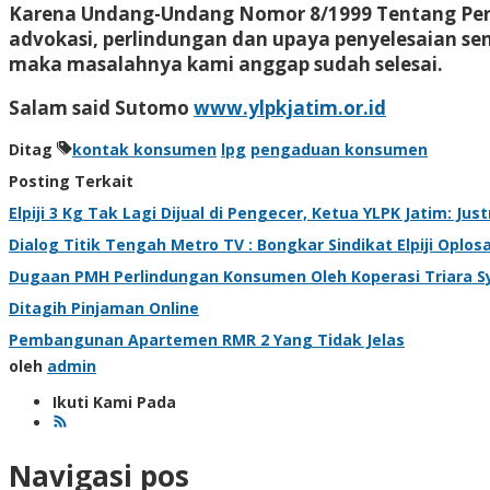
Karena Undang-Undang Nomor 8/1999 Tentang Per
advokasi, perlindungan dan upaya penyelesaian s
maka masalahnya kami anggap sudah selesai.
Salam said Sutomo
www.ylpkjatim.or.id
Ditag
kontak konsumen
lpg
pengaduan konsumen
Posting Terkait
Elpiji 3 Kg Tak Lagi Dijual di Pengecer, Ketua YLPK Jatim: Jus
Dialog Titik Tengah Metro TV : Bongkar Sindikat Elpiji Oplos
Dugaan PMH Perlindungan Konsumen Oleh Koperasi Triara Sy
Ditagih Pinjaman Online
Pembangunan Apartemen RMR 2 Yang Tidak Jelas
oleh
admin
Ikuti Kami Pada
Navigasi pos