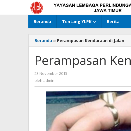
Lewati
ke
konten
Beranda
Tentang YLPK
Berita
Beranda
»
Perampasan Kendaraan di Jalan
Perampasan Kend
23 November 2015
oleh
admin
oleh
admin