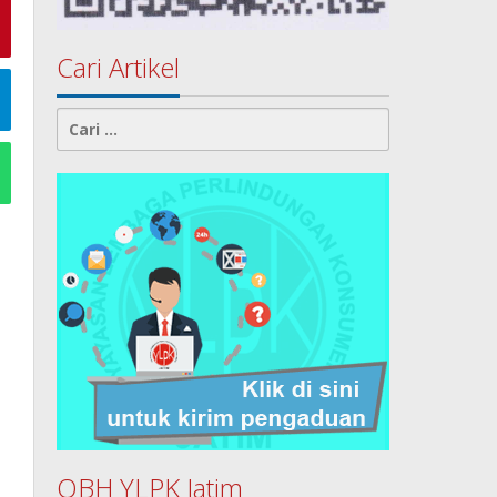
Cari Artikel
Cari
untuk:
OBH YLPK Jatim