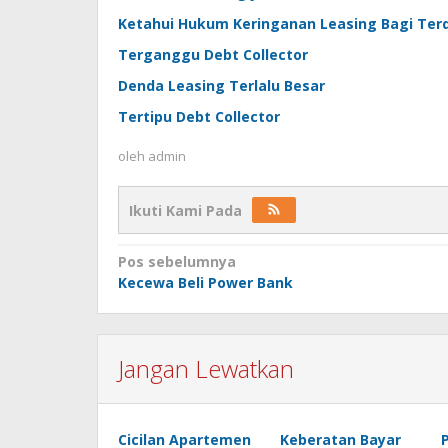
Ketahui Hukum Keringanan Leasing Bagi Te
Terganggu Debt Collector
Denda Leasing Terlalu Besar
Tertipu Debt Collector
oleh
admin
Ikuti Kami Pada
Navigasi
Pos sebelumnya
Kecewa Beli Power Bank
pos
Jangan Lewatkan
Cicilan Apartemen
Keberatan Bayar