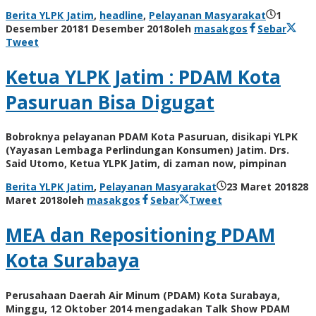
Berita YLPK Jatim
,
headline
,
Pelayanan Masyarakat
1
Desember 2018
1 Desember 2018
oleh
masakgos
Sebar
Tweet
Ketua YLPK Jatim : PDAM Kota
Pasuruan Bisa Digugat
Bobroknya pelayanan PDAM Kota Pasuruan, disikapi YLPK
(Yayasan Lembaga Perlindungan Konsumen) Jatim. Drs.
Said Utomo, Ketua YLPK Jatim, di zaman now, pimpinan
Berita YLPK Jatim
,
Pelayanan Masyarakat
23 Maret 2018
28
Maret 2018
oleh
masakgos
Sebar
Tweet
MEA dan Repositioning PDAM
Kota Surabaya
Perusahaan Daerah Air Minum (PDAM) Kota Surabaya,
Minggu, 12 Oktober 2014 mengadakan Talk Show PDAM