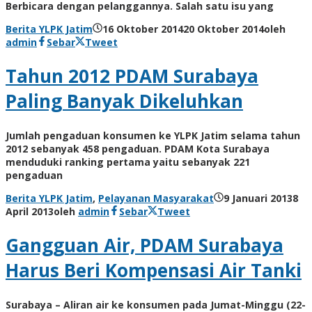
Berbicara dengan pelanggannya. Salah satu isu yang
Berita YLPK Jatim
16 Oktober 2014
20 Oktober 2014
oleh
admin
Sebar
Tweet
Tahun 2012 PDAM Surabaya
Paling Banyak Dikeluhkan
Jumlah pengaduan konsumen ke YLPK Jatim selama tahun
2012 sebanyak 458 pengaduan. PDAM Kota Surabaya
menduduki ranking pertama yaitu sebanyak 221
pengaduan
Berita YLPK Jatim
,
Pelayanan Masyarakat
9 Januari 2013
8
April 2013
oleh
admin
Sebar
Tweet
Gangguan Air, PDAM Surabaya
Harus Beri Kompensasi Air Tanki
Surabaya – Aliran air ke konsumen pada Jumat-Minggu (22-