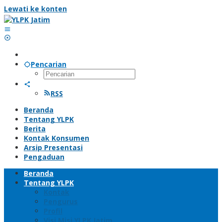
Lewati ke konten
Pencarian
RSS
Beranda
Tentang YLPK
Berita
Kontak Konsumen
Arsip Presentasi
Pengaduan
Beranda
Tentang YLPK
Kontak
Pengurus
Profil
Visi Misi YLPK Jatim