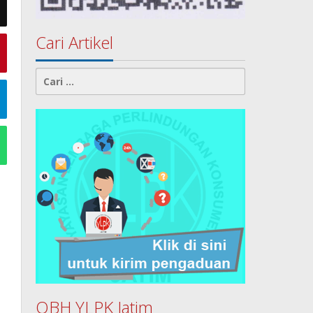
Cari Artikel
Cari
untuk:
OBH YLPK Jatim