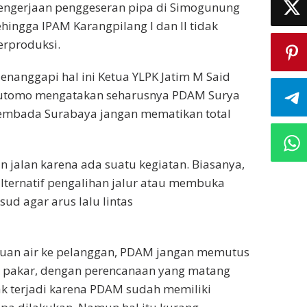
engerjaan penggeseran pipa di Simogunung
ehingga IPAM Karangpilang I dan II tidak
erproduksi.
enanggapi hal ini Ketua YLPK Jatim M Said
utomo mengatakan seharusnya PDAM Surya
embada Surabaya jangan mematikan total
 jalan karena ada suatu kegiatan. Biasanya,
lternatif pengalihan jalur atau membuka
ud agar arus lalu lintas
guan air ke pelanggan, PDAM jangan memutus
yak pakar, dengan perencanaan yang matang
ak terjadi karena PDAM sudah memiliki