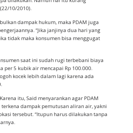
ipa dilakukan. Namun hal itu kurang
 (22/10/2010).
nimbulkan dampak hukum, maka PDAM juga
ngerjaannya. “Jika janjinya dua hari yang
 jika tidak maka konsumen bisa menggugat
nsumen saat ini sudah rugi terbebani biaya
ga per 5 kubik air mencapai Rp 100.000.
goh kocek lebih dalam lagi karena ada
.
 Karena itu, Said menyarankan agar PDAM
terkena dampak pemutusan aliran air, yakni
okasi tersebut. “Itupun harus dilakukan tanpa
jarnya.