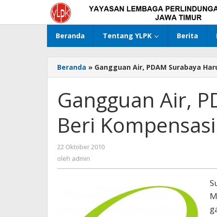
Lewati
ke
konten
Beranda
Tentang YLPK
Berita
Beranda
»
Gangguan Air, PDAM Surabaya Haru
Gangguan Air, 
Beri Kompensasi 
22 Oktober 2010
oleh
admin
oleh
admin
S
M
g