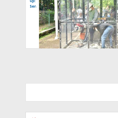
Uji:
Serat
Chrysotile
dari
Atap
Fiber
Semen
yang
Hancur
Masih
di
Bawah
Ambang
Batas