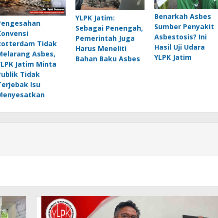
Benarkah Asbes
YLPK Jatim:
Pengesahan
Sumber Penyakit
Sebagai Penengah,
Konvensi
Asbestosis? Ini
Pemerintah Juga
Rotterdam Tidak
Hasil Uji Udara
Harus Meneliti
Melarang Asbes,
YLPK Jatim
Bahan Baku Asbes
YLPK Jatim Minta
Publik Tidak
Terjebak Isu
Menyesatkan