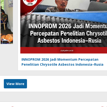
INNOPROM 2026 Jadi Momentum Percepatan
Penelitian Chrysotile Asbestos Indonesia–Rusia
View More