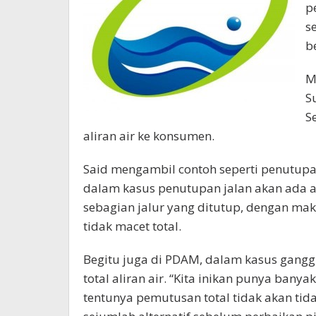
p
s
b
M
S
S
aliran air ke konsumen.
Said mengambil contoh seperti penutupan
dalam kasus penutupan jalan akan ada a
sebagian jalur yang ditutup, dengan maks
tidak macet total.
Begitu juga di PDAM, dalam kasus gang
total aliran air. “Kita inikan punya ban
tentunya pemutusan total tidak akan tid