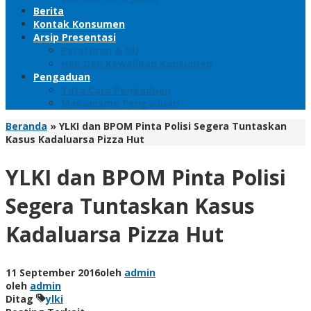
Berita
Kontak Konsumen
Arsip Presentasi
Peraturan & UU
Hak Dan Kewajiban Konsumen
Pengaduan
Tata Cara Pengaduan
Mekanisme Pengaduan
Beranda
»
YLKI dan BPOM Pinta Polisi Segera Tuntaskan
Kasus Kadaluarsa Pizza Hut
YLKI dan BPOM Pinta Polisi
Segera Tuntaskan Kasus
Kadaluarsa Pizza Hut
11 September 2016
oleh
admin
oleh
admin
Ditag
ylki