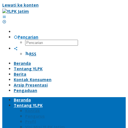
Lewati ke konten
Pencarian
RSS
Beranda
Tentang YLPK
Berita
Kontak Konsumen
Arsip Presentasi
Pengaduan
Beranda
Tentang YLPK
Kontak
Pengurus
Profil
Visi Misi YLPK Jatim