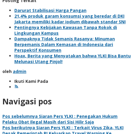
Posting Terkait
Darurat Stabilisasi Harga Pangan
21,4% produk garam konsumsi yang beredar di DKI
Jakarta memiliki kadar iodium dibawah standar SNI
Pentingnya Kebijakan Kawasan Tanpa Rokok di
Lingkungan Kampus
Dampaknya Tidak Semanis Rasanya: Minuman
Berpemanis Dalam Kemasan di Indonesia dari
Perspektif Konsumen
Hoax, Berita yang Menyatakan bahwa YLKI Bisa Bantu
Melunasi Utang Pinjol!
oleh
admin
Ikuti Kami Pada
Navigasi pos
Pos sebelumnya
Siaran Pers YLKI : Penegakan Hukum
Pelaku Obat Ilegal Masih dari Sisi Hilir Saja
Pos berikutnya
Siaran Pers YLKI : Terkait Virus Zika, YLKI
Desak Pemerintah RI Keluarkan Travel Warning Ke