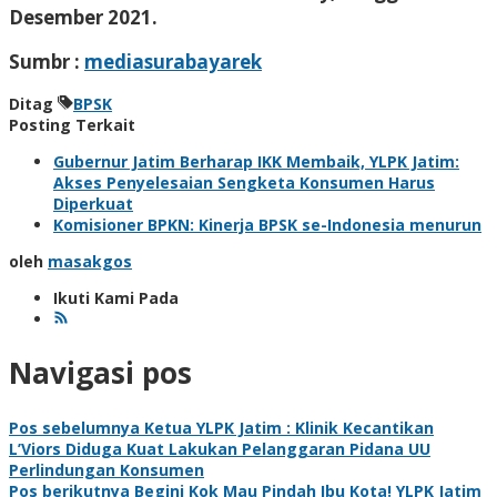
Desember 2021.
Sumbr :
mediasurabayarek
Ditag
BPSK
Posting Terkait
Gubernur Jatim Berharap IKK Membaik, YLPK Jatim:
Akses Penyelesaian Sengketa Konsumen Harus
Diperkuat
Komisioner BPKN: Kinerja BPSK se-Indonesia menurun
oleh
masakgos
Ikuti Kami Pada
Navigasi pos
Pos sebelumnya
Ketua YLPK Jatim : Klinik Kecantikan
L’Viors Diduga Kuat Lakukan Pelanggaran Pidana UU
Perlindungan Konsumen
Pos berikutnya
Begini Kok Mau Pindah Ibu Kota! YLPK Jatim