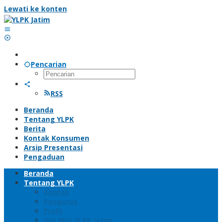
Lewati ke konten
Pencarian
RSS
Beranda
Tentang YLPK
Berita
Kontak Konsumen
Arsip Presentasi
Pengaduan
Beranda
Tentang YLPK
Kontak
Pengurus
Profil
Visi Misi YLPK Jatim