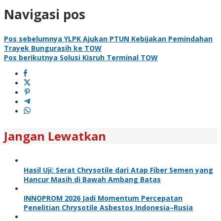
Navigasi pos
Pos sebelumnya
YLPK Ajukan PTUN Kebijakan Pemindahan
Trayek Bungurasih ke TOW
Pos berikutnya
Solusi Kisruh Terminal TOW
Jangan Lewatkan
Hasil Uji: Serat Chrysotile dari Atap Fiber Semen yang
Hancur Masih di Bawah Ambang Batas
INNOPROM 2026 Jadi Momentum Percepatan
Penelitian Chrysotile Asbestos Indonesia–Rusia