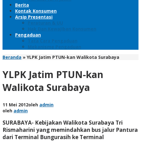
Berita
Kontak Konsumen
Arsip Presentasi
Peraturan & UU
Hak Dan Kewajiban Konsumen
Pengaduan
Tata Cara Pengaduan
Mekanisme Pengaduan
Beranda
»
YLPK Jatim PTUN-kan Walikota Surabaya
YLPK Jatim PTUN-kan
Walikota Surabaya
11 Mei 2012
oleh
admin
oleh
admin
SURABAYA- Kebijakan Walikota Surabaya Tri
Rismaharini yang memindahkan bus jalur Pantura
dari Terminal Bungurasih ke Terminal