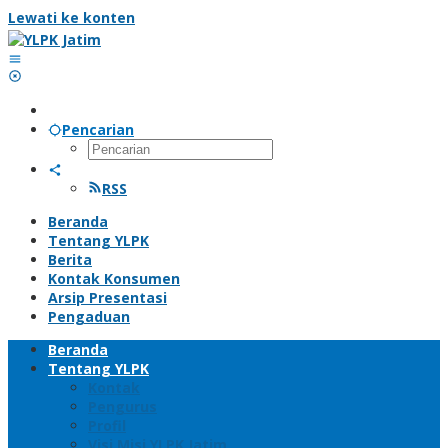
Lewati ke konten
Pencarian
RSS
Beranda
Tentang YLPK
Berita
Kontak Konsumen
Arsip Presentasi
Pengaduan
Beranda
Tentang YLPK
Kontak
Pengurus
Profil
Visi Misi YLPK Jatim