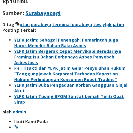
Rp 10 ribu.
Sumber :
Surabayapagi
Ditag
ptun
purabaya
terminal purabaya
tow
ylpk jatim
Posting Terkait
YLPK Jatim: Sebagai Penengah, Pemerintah Juga
Harus Meneliti Bahan Baku Asbes
YLPK Jatim Bergerak Cepat Menyikapi Beredarnya
Framing Isu Bahan Berbahaya Asbes Penyebab
Asbestosis
FH Trisakti dan YLPK Jatim Gelar Penyuluhan Hukum
“Tanggungjawab Korporasi Terhadap Kepastian
Hukum Perlindungan Konsumen Robot Trading”
YLPK Jatim Buka Pengaduan Korban Gangguan Ginjal
Akut
YLPK Jatim Tuding BPOM Sangat Lemah Teliti Obat
Sirup
oleh
admin
Ikuti Kami Pada