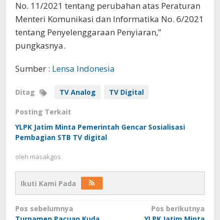
No. 11/2021 tentang perubahan atas Peraturan
Menteri Komunikasi dan Informatika No. 6/2021
tentang Penyelenggaraan Penyiaran,”
pungkasnya.
Sumber :
Lensa Indonesia
Ditag
TV Analog
TV Digital
Posting Terkait
YLPK Jatim Minta Pemerintah Gencar Sosialisasi
Pembagian STB TV digital
oleh
masakgos
Ikuti Kami Pada
Navigasi
Pos sebelumnya
Pos berikutnya
Turnamen Pacuan Kuda
YLPK Jatim Minta