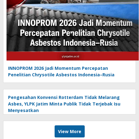
INNOPROM 2026 Jadi Momentum Percepatan
Penelitian Chrysotile Asbestos Indonesia–Rusia
Pengesahan Konvensi Rotterdam Tidak Melarang
Asbes, YLPK Jatim Minta Publik Tidak Terjebak Isu
Menyesatkan
View More