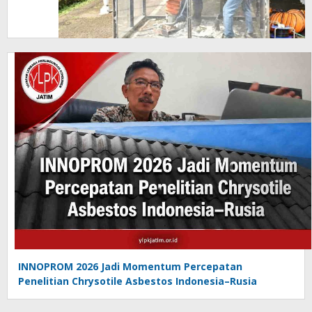
yang
Hancur
Masih
di
Bawah
Ambang
Batas
INNOPROM 2026 Jadi Momentum Percepatan
Penelitian Chrysotile Asbestos Indonesia–Rusia