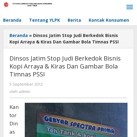
Lewati
ke
konten
Beranda
Tentang YLPK
Berita
Kontak Konsumen
Beranda
»
Dinsos Jatim Stop Judi Berkedok Bisnis
Kopi Arraya & Kiras Dan Gambar Bola Timnas PSSI
Dinsos Jatim Stop Judi Berkedok Bisnis
Kopi Arraya & Kiras Dan Gambar Bola
Timnas PSSI
5 September 2012
oleh
admin
oleh
admin
Kan
tor
Din
as