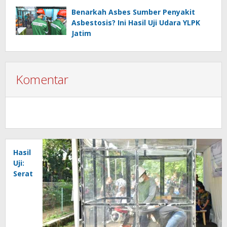
Benarkah Asbes Sumber Penyakit
Asbestosis? Ini Hasil Uji Udara YLPK
Jatim
Komentar
Hasil
Uji:
Serat
Chrysotile
dari
Atap
Fiber
Semen