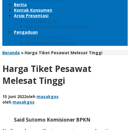
Berita
Kontak Konsumen
Arsip Presentasi
Peraturan & UU
Hak Dan Kewajiban Konsumen
Pengaduan
Tata Cara Pengaduan
Mekanisme Pengaduan
Beranda
»
Harga Tiket Pesawat Melesat Tinggi
Harga Tiket Pesawat
Melesat Tinggi
15 Juni 2022
oleh
masakgos
oleh
masakgos
Said Sutomo Komisioner BPKN