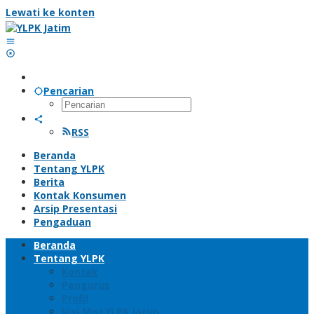
Lewati ke konten
Pencarian
RSS
Beranda
Tentang YLPK
Berita
Kontak Konsumen
Arsip Presentasi
Pengaduan
Beranda
Tentang YLPK
Kontak
Pengurus
Profil
Visi Misi YLPK Jatim