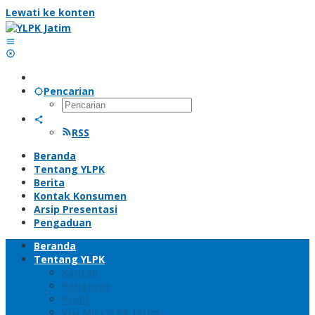
Lewati ke konten
Pencarian
RSS
Beranda
Tentang YLPK
Berita
Kontak Konsumen
Arsip Presentasi
Pengaduan
Beranda
Tentang YLPK
Kontak
Pengurus
Profil
Visi Misi YLPK Jatim