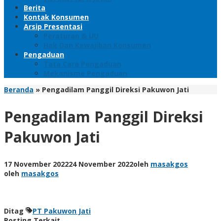
Berita
Kontak Konsumen
Arsip Presentasi
Peraturan & UU
Hak Dan Kewajiban Konsumen
Pengaduan
Tata Cara Pengaduan
Mekanisme Pengaduan
Beranda
»
Pengadilam Panggil Direksi Pakuwon Jati
Pengadilam Panggil Direksi
Pakuwon Jati
17 November 2022
24 November 2022
oleh
masakgos
oleh
masakgos
Ditag
PT Pakuwon Jati
Posting Terkait